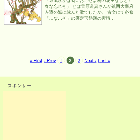
春な忘れそ」 とは菅原道真さんが鎮西大宰府
左遷の際に詠んだ歌でしたか、 古文にて必修
「…な…そ」の否定形懇願の素晴…
« First
‹ Prev
Next ›
Last »
2
1
3
スポンサー