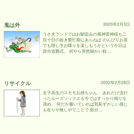
鬼は外
2003年2月3日
うさ犬ランドではお馴染みの風神雷神様も二
百十日の如き繁忙期にあらねば のんびりお茶
でも喫し乍お喋りを楽しもうかという今日は
節分追難式。 何やら突然細かい粒…
リサイクル
2002年2月28日
女子高生のスモモお姉ちゃん、 あれだけ流行
ったルーズソックスも今ではすっかり鳴りを
潜め、 何だか履いていれば気恥ずかしい感じ
も在りや無しやてことで 処分…