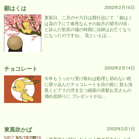
願はくは
2002年2月16日
更新日、二月の十六日は西行忌にて 「願はく
は花の下にて春死なんその如月の望月の頃」
と詠んだ歌其の儘の時期に法師はお亡くなり
になったのですね。 花といえば…
チョコレート
2002年2月14日
今年もうっかり受け取れば処理し切れない程
に堪り込んだチョコレートを目の前に 肌も浅
黒くピアスの浮き立つ細面の茶髪お兄さんの
溜め息頻りに プレゼントが山…
東風吹かば
2002年2月1日
「東風吹かば匂いおこせよ梅の花主なしとて