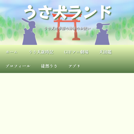
内
うさ犬ランド
容
を
ス
キ
うさ犬は季節の神様のお使い
ッ
プ
ホーム
うさ犬歳時記
GIFアニ劇場
犬図鑑
プロフィール
徒然うさ
アプリ