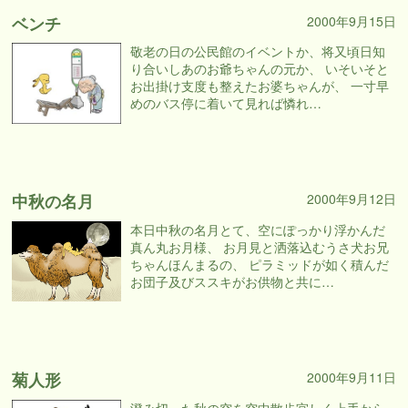
ベンチ
2000年9月15日
敬老の日の公民館のイベントか、将又頃日知
り合いしあのお爺ちゃんの元か、 いそいそと
お出掛け支度も整えたお婆ちゃんが、 一寸早
めのバス停に着いて見れば憐れ…
中秋の名月
2000年9月12日
本日中秋の名月とて、空にぽっかり浮かんだ
真ん丸お月様、 お月見と洒落込むうさ犬お兄
ちゃんほんまるの、 ピラミッドが如く積んだ
お団子及びススキがお供物と共に…
菊人形
2000年9月11日
澄み切った秋の空を空中散歩宜しく上手から