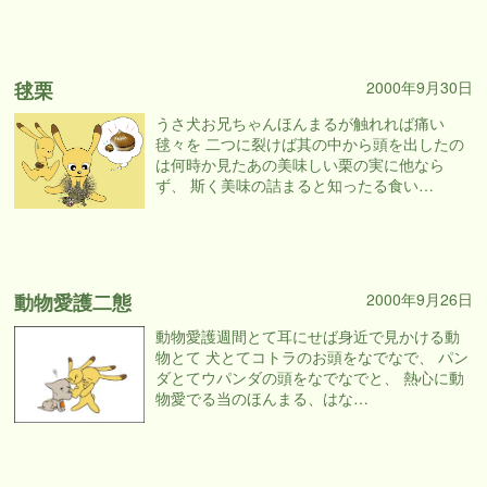
毬栗
2000年9月30日
うさ犬お兄ちゃんほんまるが触れれば痛い
毬々を 二つに裂けば其の中から頭を出したの
は何時か見たあの美味しい栗の実に他なら
ず、 斯く美味の詰まると知ったる食い…
動物愛護二態
2000年9月26日
動物愛護週間とて耳にせば身近で見かける動
物とて 犬とてコトラのお頭をなでなで、 パン
ダとてウパンダの頭をなでなでと、 熱心に動
物愛でる当のほんまる、はな…