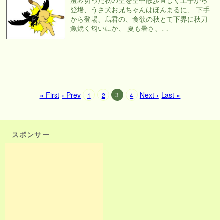
登場、うさ犬お兄ちゃんはほんまるに、 下手
から登場、烏君の、食欲の秋とて下界に秋刀
魚焼く匂いにか、 夏も暑さ、…
« First
‹ Prev
Next ›
Last »
3
1
2
4
スポンサー