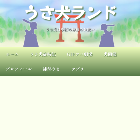
内
うさ犬ランド
容
を
ス
キ
うさ犬は季節の神様のお使い
ッ
プ
ホーム
うさ犬歳時記
GIFアニ劇場
犬図鑑
プロフィール
徒然うさ
アプリ