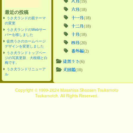
八月
(19)
六月
(18)
最近の投稿
十一月
(18)
うさ犬ランドの親テーマ
の変更
十二月
(18)
うさ犬ランドのWebサー
十月
(18)
バーを移しました
徒然うさのホームページ
四月
(20)
デザインを変更しました
番外編
(2)
うさ犬ランドトップペー
ジの写真更新、大根畑と白
徒然うさ
(6)
梅です。
うさ犬ランドリニューア
犬図鑑
(10)
ル
Copyright © 1999-2024 Masahisa Shoosen Tsukamoto
Tsukamotch. All Rights Reserved.