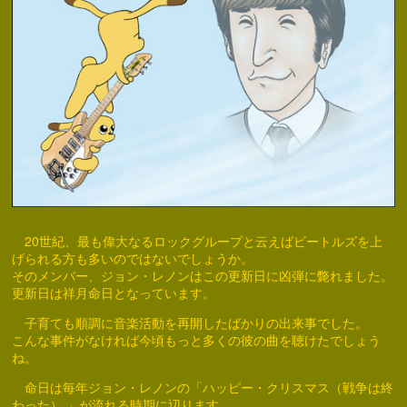
20世紀、最も偉大なるロックグループと云えばビートルズを上
げられる方も多いのではないでしょうか。
そのメンバー、ジョン・レノンはこの更新日に凶弾に斃れました。
更新日は祥月命日となっています。
子育ても順調に音楽活動を再開したばかりの出来事でした。
こんな事件がなければ今頃もっと多くの彼の曲を聴けたでしょう
ね。
命日は毎年ジョン・レノンの「ハッピー・クリスマス（戦争は終
わった） 」が流れる時期に辺ります。