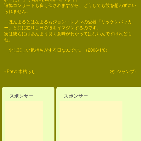
追悼コンサートも多く催されますから、どうしても彼を想わずにい
られません。
ほんまるとはなまるもジョン・レノンの愛器「リッケンバッカ
ー」と共に在りし日の彼をイマジンするのです。
実は彼らにはあんまり良く意味がわかってはないんですけれども
ね。
少し悲しい気持ちがする日なんです。（2006/1/6）
«
Prev:
木枯らし
次:
ジャンプ
»
スポンサー
スポンサー