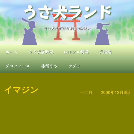
内
うさ犬ランド
容
を
ス
キ
うさ犬は季節の神様のお使い
ッ
プ
ホーム
うさ犬歳時記
GIFアニ劇場
犬図鑑
プロフィール
徒然うさ
アプリ
イマジン
十二月
2000年12月8日