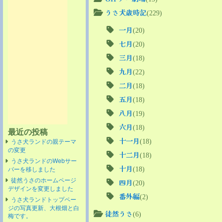
うさ犬歳時記
(229)
一月
(20)
七月
(20)
三月
(18)
九月
(22)
二月
(18)
五月
(18)
八月
(19)
六月
(18)
最近の投稿
十一月
(18)
うさ犬ランドの親テーマ
の変更
十二月
(18)
うさ犬ランドのWebサー
十月
(18)
バーを移しました
徒然うさのホームページ
四月
(20)
デザインを変更しました
番外編
(2)
うさ犬ランドトップペー
ジの写真更新、大根畑と白
徒然うさ
(6)
梅です。