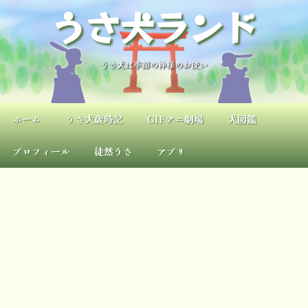
内
うさ犬ランド
容
を
ス
キ
うさ犬は季節の神様のお使い
ッ
プ
ホーム
うさ犬歳時記
GIFアニ劇場
犬図鑑
プロフィール
徒然うさ
アプリ