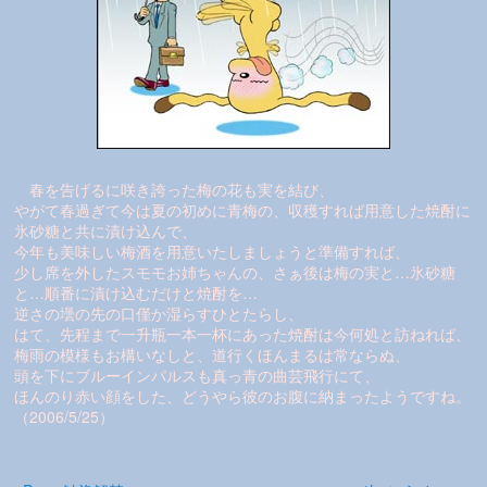
春を告げるに咲き誇った梅の花も実を結び、
やがて春過ぎて今は夏の初めに青梅の、収穫すれば用意した焼酎に
氷砂糖と共に漬け込んで、
今年も美味しい梅酒を用意いたしましょうと準備すれば、
少し席を外したスモモお姉ちゃんの、さぁ後は梅の実と…氷砂糖
と…順番に漬け込むだけと焼酎を…
逆さの壜の先の口僅か湿らすひとたらし、
はて、先程まで一升瓶一本一杯にあった焼酎は今何処と訪ねれば、
梅雨の模様もお構いなしと、道行くほんまるは常ならぬ、
頭を下にブルーインパルスも真っ青の曲芸飛行にて、
ほんのり赤い顔をした、どうやら彼のお腹に納まったようですね。
（2006/5/25）