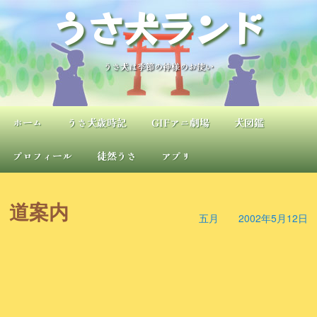
内
うさ犬ランド
容
を
ス
キ
うさ犬は季節の神様のお使い
ッ
プ
ホーム
うさ犬歳時記
GIFアニ劇場
犬図鑑
プロフィール
徒然うさ
アプリ
道案内
五月
2002年5月12日