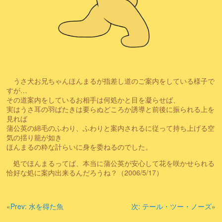
うさ犬お兄ちゃんほんまるが指差し道のご案内をしている様子で
すが…
その道案内をしているお相手は何処かと目を凝らせば、
実はうさ耳の羽ばたきは要らぬどころか誘導と前後に振られる上を
見れば
蒲公英の綿毛のふわり、ふわりと案内されるに従って持ち上げる空
気の揺り籠が如き
ほんまるの粋な計らいに身を委ねるのでした。
処でほんまるってば、本当に蒲公英が安心して花を咲かせられる
恰好な処に案内出来るんだろうね？（2006/5/17）
«
Prev:
水を得た魚
次:
テール・ツー・ノーズ
»