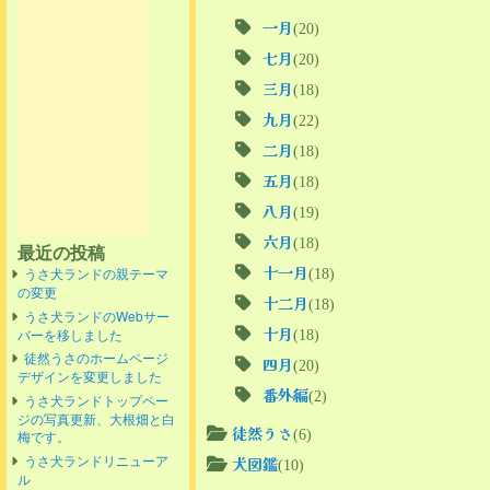
一月
(20)
七月
(20)
三月
(18)
九月
(22)
二月
(18)
五月
(18)
八月
(19)
六月
(18)
最近の投稿
十一月
(18)
うさ犬ランドの親テーマ
の変更
十二月
(18)
うさ犬ランドのWebサー
十月
(18)
バーを移しました
徒然うさのホームページ
四月
(20)
デザインを変更しました
番外編
(2)
うさ犬ランドトップペー
ジの写真更新、大根畑と白
徒然うさ
(6)
梅です。
うさ犬ランドリニューア
犬図鑑
(10)
ル